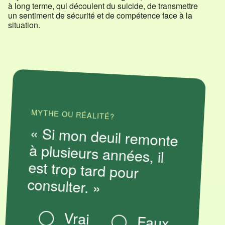
à long terme, qui découlent du suicide, de transmettre
un sentiment de sécurité et de compétence face à la
situation.
MYTHE OU RÉALITÉ?
« Si mon deuil remonte
à plusieurs années, il
est trop tard pour
La bonne réponse est :
Faux
Que tu sois endeuillé depuis quelques
consulter. »
mois ou plus de 10 ans, il n’y a pas de
limite de temps pour aller chercher de
l’aide. Il n’est jamais trop tard pour
travailler un deuil.
Vrai
Faux