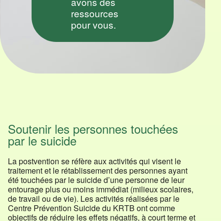
avons des
au 418 862-
ressources
9658
pour vous.
www.suicide.ca
EN TOUT
Soutenir les personnes touchées
TEMPS
par le suicide
1-866-
APPELLE
La postvention se réfère aux activités qui visent le
(277-
traitement et le rétablissement des personnes ayant
été touchées par le suicide d’une personne de leur
3553)
entourage plus ou moins immédiat (milieux scolaires,
de travail ou de vie). Les activités réalisées par le
Centre Prévention Suicide du KRTB ont comme
objectifs de réduire les effets négatifs, à court terme et