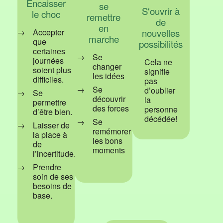
Encaisser
se
S'ouvrir à
le choc
remettre
de
en
Accepter
nouvelles
marche
que
possibilités
certaines
Se
journées
Cela ne
changer
soient plus
signifie
les idées
difficiles.
pas
Se
d’oublier
Se
découvrir
la
permettre
des forces
personne
d’être bien.
décédée!
Se
Laisser de
remémorer
la place à
les bons
de
moments
l’incertitude.
Prendre
soin de ses
besoins de
base.