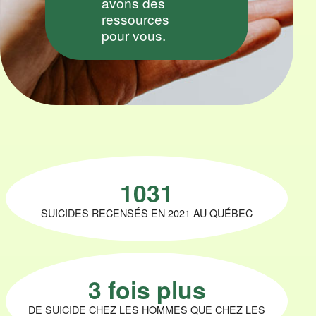
Co
avons des
au 418 862-
ressources
Ag
9658
pour vous.
Ar
Co
www.suicide.ca
EN TOUT
1031
TEMPS
1-866-
SUICIDES RECENSÉS EN 2021 AU QUÉBEC
APPELLE
(277-
3553)
3 fois plus
DE SUICIDE CHEZ LES HOMMES QUE CHEZ LES