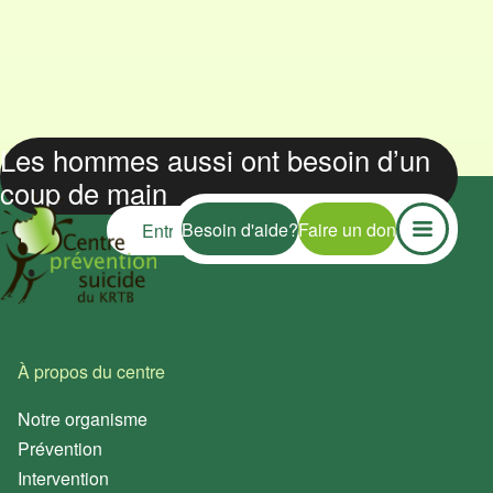
Les hommes aussi ont besoin d’un
coup de main
Besoin d'aide?
Faire un don
Entre chums, on jase?
À 
Le
À propos du centre
Co
DU LUNDI AU
Notre organisme
VENDREDI DE 9 H À
Ag
Prévention
12 H ET DE 13 H À 17 H
Appelle-nous
Ar
Intervention