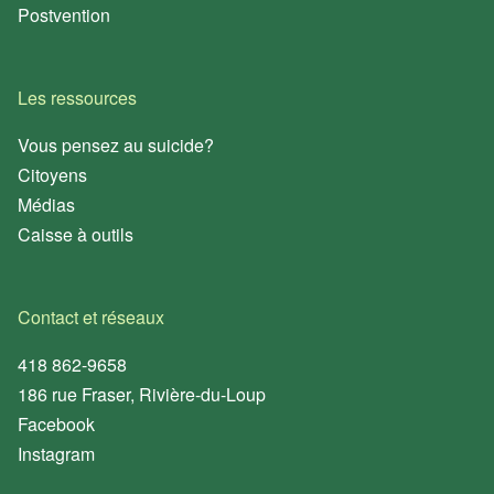
au 418 862-
Co
Postvention
9658
Les ressources
Vous pensez au suicide?
www.suicide.ca
Citoyens
Médias
Caisse à outils
EN TOUT
TEMPS
1-866-
Contact et réseaux
APPELLE
418 862-9658
(277-
186 rue Fraser, Rivière-du-Loup
3553)
Facebook
Instagram